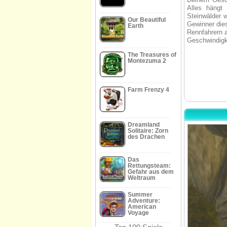
Alles hängt
Steinwälder 
Our Beautiful
Gewinner die
Earth
Rennfahrern a
Geschwindigk
The Treasures of
Montezuma 2
Farm Frenzy 4
Dreamland
Solitaire: Zorn
des Drachen
Das
Rettungsteam:
Gefahr aus dem
Weltraum
Summer
Adventure:
American
Voyage