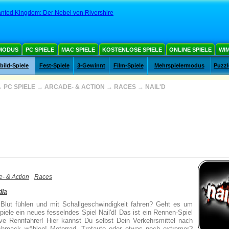
nted Kingdom: Der Nebel von Rivershire
MODUS
PC SPIELE
MAC SPIELE
KOSTENLOSE SPIELE
ONLINE SPIELE
WIM
ild-Spiele
Fest-Spiele
3-Gewinnt
Film-Spiele
Mehrspielermodus
Puzzl
→
PC SPIELE
→
ARCADE- & ACTION
→
RACES
→
NAIL'D
e- & Action
Races
dia
 Blut fühlen und mit Schallgeschwindigkeit fahren? Geht es um
iele ein neues fesselndes Spiel Nail'd! Das ist ein Rennen-Spiel
ave Rennfahrer! Hier kannst Du selbst Dein Verkehrsmittel nach
hmack wählen! Motorrad, Tretauto oder etwas noch extremer?