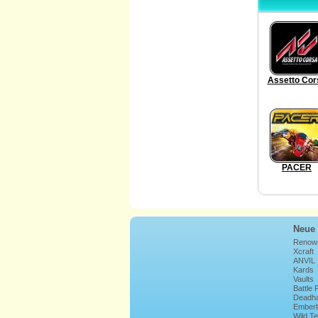
Assetto Cor
PACER
Neue 
Renow
Xcraft
ANVIL
Kards
Vaults
Battle
Deadha
Emberl
Wild T