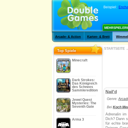
Beispiel:
Encha
MEHRSPIELER
Arcade- & Action
Karten- & Brett
Wimmelb
STARTSEITE
Top Spiele
Minecraft
Dark Strokes:
Das Königreich
des Schnees
Sammleredition
Nail'd
Genre:
Arcad
Jewel Quest
Mysteries: The
Seventh Gate
Bei
Koch Me
Adrenalin im
Dich? Dann sp
Arma 3
für echte br
Deinem Gesc