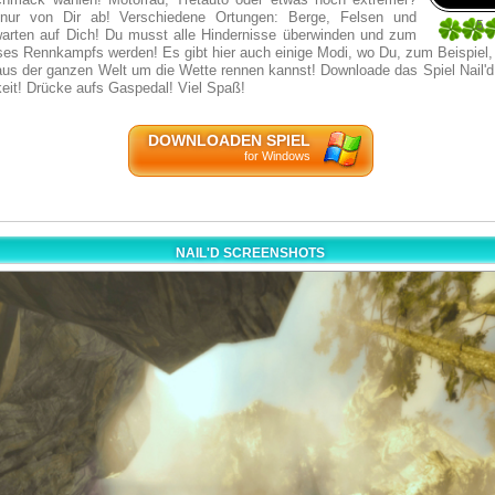
 nur von Dir ab! Verschiedene Ortungen: Berge, Felsen und
5
warten auf Dich! Du musst alle Hindernisse überwinden und zum
1
ses Rennkampfs werden! Es gibt hier auch einige Modi, wo Du, zum Beispiel,
us der ganzen Welt um die Wette rennen kannst! Downloade das Spiel Nail'd 
eit! Drücke aufs Gaspedal! Viel Spaß!
DOWNLOADEN SPIEL
for Windows
NAIL'D SCREENSHOTS