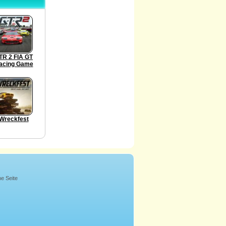
TR 2 FIA GT
acing Game
Wreckfest
ne Seite