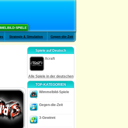
MELBILD-SPIELE
es
Strategie & Simulation
Gegen-die-Zeit
Spiele auf Deutsch
Xcraft
Alle Spiele in der deutschen
TOP-KATEGORIEN
Wimmelbild-Spiele
Gegen-die-Zeit
3-Gewinnt