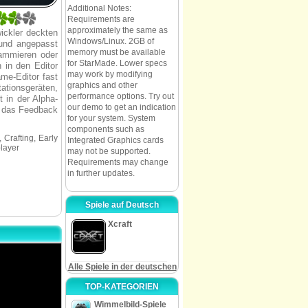
Additional Notes:
Requirements are
approximately the same as
wickler deckten
Windows/Linux. 2GB of
 und angepasst
memory must be available
rammieren oder
for StarMade. Lower specs
 in den Editor
may work by modifying
me-Editor fast
graphics and other
tationsgeräten,
performance options. Try out
t in der Alpha-
our demo to get an indication
e das Feedback
for your system. System
components such as
 Crafting, Early
Integrated Graphics cards
player
may not be supported.
Requirements may change
in further updates.
Spiele auf Deutsch
Xcraft
Alle Spiele in der deutschen
TOP-KATEGORIEN
Wimmelbild-Spiele