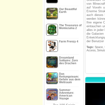
von Minecraf
auf Voxeln u
Our Beautiful
Enorme Strukt
Earth
auch dieses 
werden könne
Ihre eigene 
The Treasures of
eintauchen u
Montezuma 2
alles in jede
die Galaxien 
Entwicklungsp
der Benutzer 
Farm Frenzy 4
Tags:
Space, S
Access, Simula
Dreamland
Solitaire: Zorn
des Drachen
Das
Rettungsteam:
Gefahr aus dem
Weltraum
Summer
Adventure:
American
Voyage