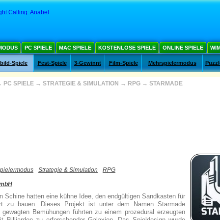
ght Calling: Anabel
MODUS
PC SPIELE
MAC SPIELE
KOSTENLOSE SPIELE
ONLINE SPIELE
WIM
ild-Spiele
Fest-Spiele
3-Gewinnt
Film-Spiele
Mehrspielermodus
Puzzl
→
PC SPIELE
→
STRATEGIE & SIMULATION
→
RPG
→
STARMADE
pielermodus
Strategie & Simulation
RPG
GmbH
n Schine hatten eine kühne Idee, den endgültigen Sandkasten für
rt zu bauen. Dieses Projekt ist unter dem Namen Starmade
e gewagten Bemühungen führten zu einem prozedural erzeugten
t Billiarden zu erforschender Galaxien. Das Spieldesign wurde