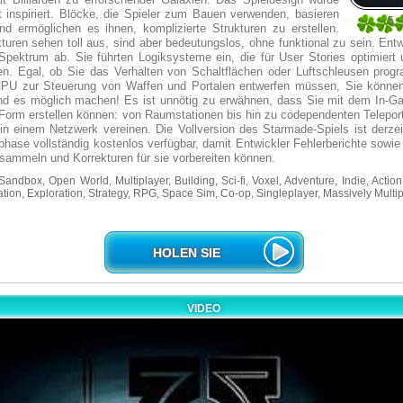
t inspiriert. Blöcke, die Spieler zum Bauen verwenden, basieren
5
nd ermöglichen es ihnen, komplizierte Strukturen zu erstellen.
1
uren sehen toll aus, sind aber bedeutungslos, ohne funktional zu sein. Ent
Spektrum ab. Sie führten Logiksysteme ein, die für User Stories optimiert
n. Egal, ob Sie das Verhalten von Schaltflächen oder Luftschleusen prog
CPU zur Steuerung von Waffen und Portalen entwerfen müssen, Sie können
nd es möglich machen! Es ist unnötig zu erwähnen, dass Sie mit dem In-Ga
r Form erstellen können: von Raumstationen bis hin zu codependenten Telepor
in einem Netzwerk vereinen. Die Vollversion des Starmade-Spiels ist derzei
hase vollständig kostenlos verfügbar, damit Entwickler Fehlerberichte sowi
sammeln und Korrekturen für sie vorbereiten können.
andbox, Open World, Multiplayer, Building, Sci-fi, Voxel, Adventure, Indie, Action,
tion, Exploration, Strategy, RPG, Space Sim, Co-op, Singleplayer, Massively Multi
HOLEN SIE
VIDEO