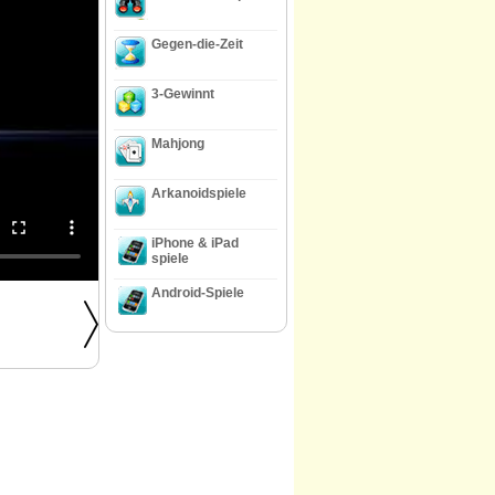
Gegen-die-Zeit
3-Gewinnt
Mahjong
Arkanoidspiele
iPhone & iPad
spiele
Android-Spiele