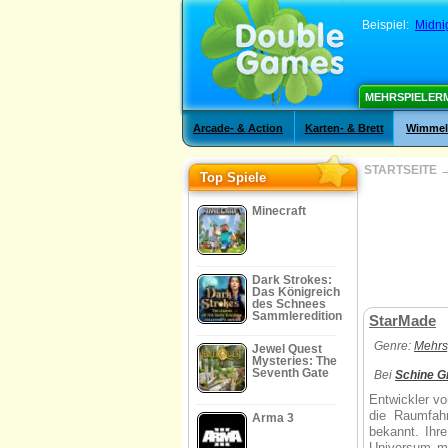
Beispiel:
Midni
MEHRSPIELER
Arcade- & Action
Karten- & Brett
Wimmelb
STARTSEITE
Top Spiele
Minecraft
Dark Strokes:
Das Königreich
des Schnees
Sammleredition
StarMade
Genre:
Mehrs
Jewel Quest
Mysteries: The
Seventh Gate
Bei
Schine 
Entwickler vo
die Raumfah
Arma 3
bekannt. Ihr
Universum mi