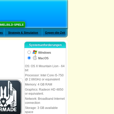
MELBILD-SPIELE
es
Strategie & Simulation
Gegen-die-Zeit
Systemanforderungen
Windows
MacOS
OS: OS X Mountain Lion - 64
bit
Processor: Intel Core i5-750
@ 2.66GHz or equivalent
Memory: 4 GB RAM
Graphics: Radeon HD 4850
or equivalent.
Network: Broadband Internet
connection
Storage: 3 GB available
space