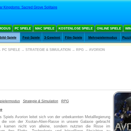
ar Kingdoms: Sacred Grove Solitaire
MODUS
PC SPIELE
MAC SPIELE
KOSTENLOSE SPIELE
ONLINE SPIELE
WIM
ild-Spiele
Fest-Spiele
3-Gewinnt
Film-Spiele
Mehrspielermodus
Puzzl
→
PC SPIELE
→
STRATEGIE & SIMULATION
→
RPG
→
AVORION
pielermodus
Strategie & Simulation
RPG
re
 Spiels Avorion leitet sich von der unbekannten Metalllegierung
 die von der Xsotan-Alien-Rasse in unsere Galaxie gebracht
ns kamen nicht von alleine, sondern nutzten die Risse im
um ihre Flotte, Technologie und böswilligen Absichten zu