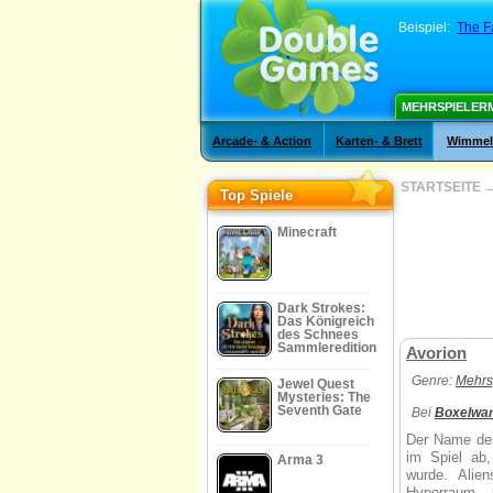
Beispiel:
The F
MEHRSPIELER
Arcade- & Action
Karten- & Brett
Wimmelb
STARTSEITE
Top Spiele
Minecraft
Dark Strokes:
Das Königreich
des Schnees
Sammleredition
Avorion
Genre:
Mehrs
Jewel Quest
Mysteries: The
Seventh Gate
Bei
Boxelwa
Der Name des
im Spiel ab,
Arma 3
wurde. Alie
Hyperraum, 