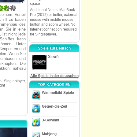
space
Additional Notes: MacBook
einem Vorteil
Pro (2012) or better, external
chiff zu bauen
mouse with middle mouse
sammenbau des
button and zoom wheel. No
en Sie in eine
Internet connection required
 ist nicht jede
for Singleplayer.
Schiffes kann
können. Unter
Spiele auf Deutsch
ußenposten und
ielen. Wenn Sie
Xcraft
Raumbasen und
rknüpfen. Die
nktion nahezu
Alle Spiele in der deutschen
, Singleplayer,
TOP-KATEGORIEN
ght
Wimmelbild-Spiele
Gegen-die-Zeit
3-Gewinnt
Mahjong