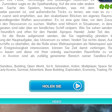
n. Zumindest sagte es die Spielhandlung. Auf die eine oder andere
5
es Sache des Spielers, herauszufinden, was mit dem
1
ebe passiert ist, und außerirdische Tricks zu lernen, wie man es zu s
er zuerst wird empfohlen, aus den skalierbaren Blöcken ein eigenes Raums
grundlegenden Waffen auszustatten. Es ist eine gute Idee, vor dem Zu
h den Ressourcen zu suchen. Waffen sind hilfreich in Situationen, in den
eraten sind oder über ein feindliches Schiff stolpern. Wie Sie sehen werden,
freundlich und offen für den Handel. Apropos Handel: Jeder Teil des 
r für die Beute aufgerüstet werden, die Sie regelmäßig plündern 
ung der Hauptaufgabe, das Universum zu retten, hindert Sie nichts daran, A
chiffe zu überfallen, die die Rolle eines Weltraumpiraten als Nebenquest sp
r Ereignislosigkeit interessieren, können Sie Zeit damit verbringen, 
zu bauen und diese mit Ihrer ständig wachsenden Raumflotte zu ve
n in Avorion sind als zufällig generierter Bereich seiner Sandbox-Fu
andbox, Building, Open World, Sci-fi, Simulation, Action, Multiplayer, Space Sim
Early Access, Survival, Adventure, Base Building, Exploration, Economy, Trading, Fli
HOLEN SIE
VIDEO