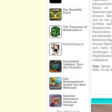
transportiere
Weise ist 
Our Beautiful
Hyperraumgew
Earth
einsetzt. Ab
und es mit 
Schiffes nac
The Treasures of
Steindusche g
Montezuma 2
Raumstation 
nacheinande
Berücksichtig
einzige Raums
Farm Frenzy 4
sich mehr fü
Siedlungen 
Möglichkeite
unbegrenzt.
Dreamland
Solitaire: Zorn
Tags:
Space, S
des Drachen
Indie, Co-op, 
Das
Rettungsteam:
Gefahr aus dem
Weltraum
Summer
Adventure:
American
Voyage