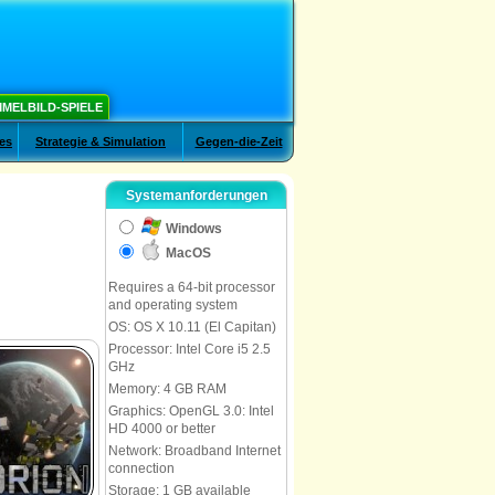
MELBILD-SPIELE
es
Strategie & Simulation
Gegen-die-Zeit
Systemanforderungen
Windows
MacOS
Requires a 64-bit processor
and operating system
OS: OS X 10.11 (El Capitan)
Processor: Intel Core i5 2.5
GHz
Memory: 4 GB RAM
Graphics: OpenGL 3.0: Intel
HD 4000 or better
Network: Broadband Internet
connection
Storage: 1 GB available