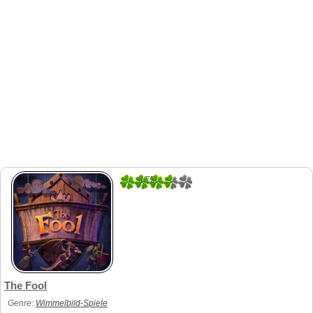
3.75
44
The Fool
Genre:
Wimmelbild-Spiele