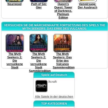
Nearwood
Path of Sin:
Queen's
Vampirsaga:
Gier
Quest: Tower
Der Ausbruch
of Darkness.
Platinum
Edition
VERSUCHEN SIE DIE MÄRCHENHAFTE FORTSETZUNG DES SPIELS THE
MYTH SEEKERS: DAS ERBE DES VULCANOS:
The Myth
The Myth
The Myth
Seekers 2:
Seekers 2:
Seekers: Das
Die
Die
Erbe des
versunkene
versunkene
Vulcanos
Stadt
Stadt
Sammleredition
Sammleredition
Spiele auf Deutsch
Xcraft
Alle Spiele in der deutschen
TOP-KATEGORIEN