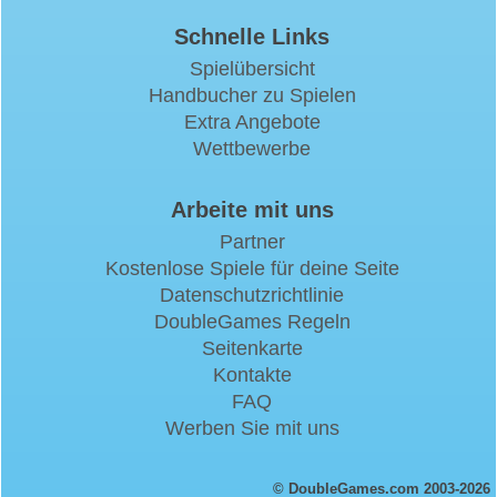
Schnelle Links
Spielübersicht
Handbucher zu Spielen
Extra Angebote
Wettbewerbe
Arbeite mit uns
Partner
Kostenlose Spiele für deine Seite
Datenschutzrichtlinie
DoubleGames Regeln
Seitenkarte
Kontakte
FAQ
Werben Sie mit uns
© DoubleGames.com 2003-2026