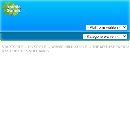
STARTSEITE
→
PC SPIELE
→
WIMMELBILD-SPIELE
→
THE MYTH SEEKERS:
DAS ERBE DES VULCANOS