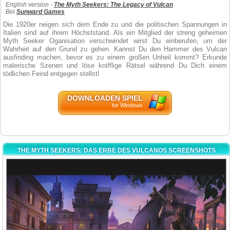
English version -
The Myth Seekers: The Legacy of Vulcan
Bei
Sunward Games
Die 1920er neigen sich dem Ende zu und die politischen Spannungen in
Italien sind auf ihrem Höchststand. Als ein Mitglied der streng geheimen
Myth Seeker Oganisation verschwindet wirst Du einberufen, um der
Wahrheit auf den Grund zu gehen. Kannst Du den Hammer des Vulcan
ausfinding machen, bevor es zu einem großen Unheil kommt? Erkunde
malerische Szenen und löse knifflige Rätsel während Du Dich einem
tödlichen Feind entgegen stellst!
DOWNLOADEN SPIEL
for Windows
THE MYTH SEEKERS: DAS ERBE DES VULCANOS SCREENSHOTS