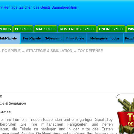
ry Heritage: Zeichen des Geists Sammleredition
MODUS
PC SPIELE
MAC SPIELE
KOSTENLOSE SPIELE
ONLINE SPIELE
WIM
ild-Spiele
Fest-Spiele
3-Gewinnt
Film-Spiele
Mehrspielermodus
Puzzl
→
PC SPIELE
→
STRATEGIE & SIMULATION
→
TOY DEFENSE
e
gie & Simulation
 Games
Sie Ihre Türme im neuen fesselnden und einzigartigen Spiel „Toy
berprüfen Sie Ihre militärischen Fähigkeiten und helfen
ldaten, die Feinde zu besiegen und in der Mitte des Ersten
u gewinnen! Werden Sie Heerführer und schützen Ihre Armee vor