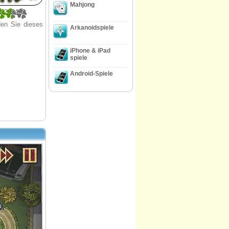
Mahjong
45205479
den Sie dieses
Arkanoidspiele
iPhone & iPad
spiele
Android-Spiele