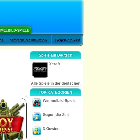
MELBILD-SPIELE
es
Strategie & Simulation
Gegen-die-Zeit
Spiele auf Deutsch
Xcraft
Alle Spiele in der deutschen
TOP-KATEGORIEN
Wimmelbild-Spiele
Gegen-die-Zeit
3-Gewinnt