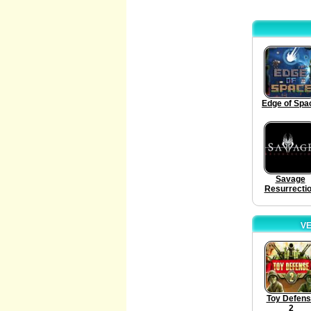
Edge of Spa
Savage
Resurrecti
VE
Toy Defen
2