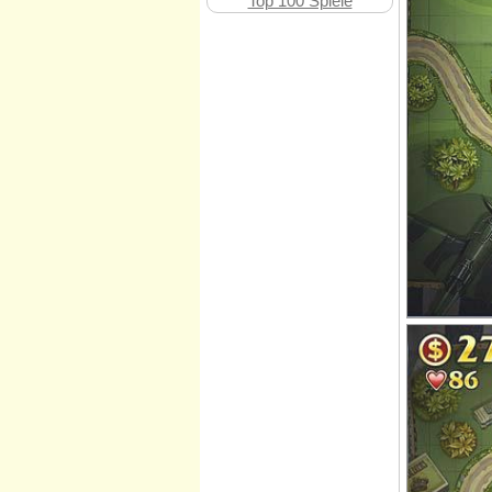
Top 100 Spiele