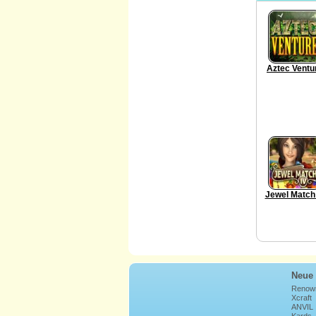
Aztec Ventu
Jewel Match
Neue 
Renow
Xcraft
ANVIL