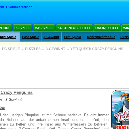
om 3 Sammleredition
MODUS
PC SPIELE
MAC SPIELE
KOSTENLOSE SPIELE
ONLINE SPIELE
WIM
ild-Spiele
Fest-Spiele
3-Gewinnt
Film-Spiele
Mehrspielermodus
Puzzl
→
PC SPIELE
→
PUZZLES
→
3-GEWINNT
→
YETI QUEST: CRAZY PENGUINS
: Crazy Penguins
es
3-Gewinnt
ish
l der lustigen Pinguine ist mit Schnee bedeckt. Es gibt immer
r Schnee auf der antarktischen Insel, und es ist Zeit, den
uinen zu helfen und ihre Insel aus Winterfesseln zu befreien.
 das neue 3-Gewinnt-Spiel „Yeti Quest: Crazy Penguins“ und