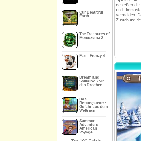
genießen die 
und herausf
Our Beautiful
vermeiden. Da
Earth
Zuordnung de
The Treasures of
Montezuma 2
Farm Frenzy 4
Dreamland
Solitaire: Zorn
des Drachen
Das
Rettungsteam:
Gefahr aus dem
Weltraum
Summer
Adventure:
American
Voyage