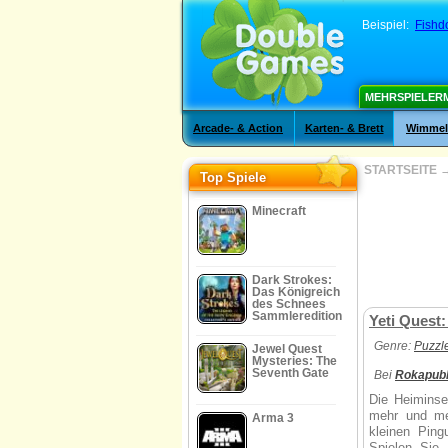
Beispiel:
Fishd
MEHRSPIELER
Arcade- & Action
Karten- & Brett
Wimmelb
STARTSEITE
Top Spiele
Minecraft
Dark Strokes:
Das Königreich
des Schnees
Sammleredition
Yeti Quest
Genre:
Puzzl
Jewel Quest
Mysteries: The
Seventh Gate
Bei
Rokapubl
Die Heiminse
mehr und meh
Arma 3
kleinen Ping
Spielen Sie