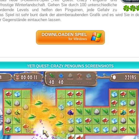
frostige Winterlandschaft. Gehen Sie durch 100 unterschiedliche
3.4
ordernde Levels und helfen den Pinguinen, jede Gefahr zu
5
s Spiel ist sehr bunt dank der atemberaubenden Grafik und es wird Sie in d
r Gegenstände eintauchen lassen.
DOWNLOADEN SPIEL
for Windows
YETI QUEST: CRAZY PENGUINS SCREENSHOTS