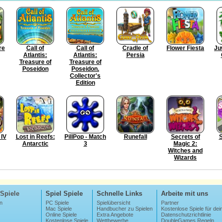
re
Call of
Call of
Cradle of
Flower Fiesta
Ju
Atlantis:
Atlantis:
Persia
Treasure of
Treasure of
Poseidon
Poseidon.
Collector's
Edition
 IV
Lost in Reefs:
PillPop - Match
Runefall
Secrets of
Antarctic
3
Magic 2:
Witches and
Wizards
Spiele
Spiel Spiele
Schnelle Links
Arbeite mit uns
n
PC Spiele
Spielübersicht
Partner
Mac Spiele
Handbucher zu Spielen
Kostenlose Spiele für dei
Online Spiele
Extra Angebote
Datenschutzrichtlinie
Kostenlose Spiele
Wettbewerbe
DoubleGames Regeln