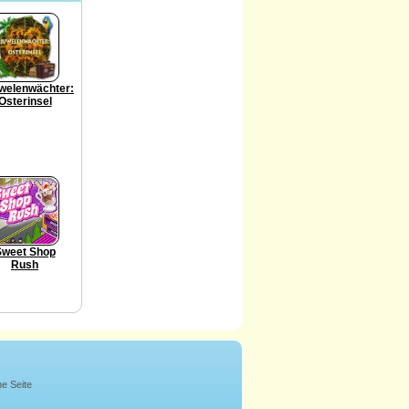
welenwächter:
Osterinsel
Sweet Shop
Rush
ne Seite