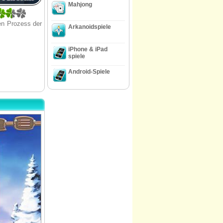
Mahjong
en Prozess der
Arkanoidspiele
iPhone & iPad
spiele
Android-Spiele