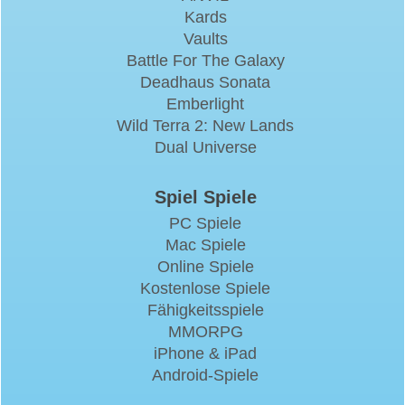
Kards
Vaults
Battle For The Galaxy
Deadhaus Sonata
Emberlight
Wild Terra 2: New Lands
Dual Universe
Spiel Spiele
PC Spiele
Mac Spiele
Online Spiele
Kostenlose Spiele
Fähigkeitsspiele
MMORPG
iPhone & iPad
Android-Spiele