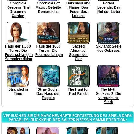
Chronicle
Chronicles of
Darkness and
Forest
Keepers: The
Magic: Geteilte
Flame: Das
Legends: Der
Dreaming
Königreiche
Feuer des
Ruf der Liebe
Garden
Lebens
Haus der 1.000
Haus der 1000
Sacred
Skyland: Seele
Türen: Die
Türen - Die
Almanac:
des Gebirges
Feuerschlangen
Feuerschlangen
Spuren der
Sammleredition
Gier
Stranded in
Stray Souls:
The Hunt for
The Myth
Time
Das Haus der
Red Panda
Seekers 2: Die
Puppen
versunkene
Stadt
VERSUCHEN SIE DIE MÄRCHENHAFTE FORTSETZUNG DES SPIELS DARK
PARABLES: RÜCKKEHR DER SALZPRINZESSIN SAMMLEREDITION: