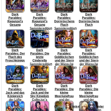
Dark
Dark
Dark
Dark
Parables:
Parables:
Parables:
Parables:
Rapunzel's
Rapunzel's
Dornröschens
Dornröschens
Gesang
Gesang
Fluch
Fluch
Sammleredition
Sammleredition
Dark
Dark
Dark
Dark
Parables: Der
Parables: Die
Parables:
Parables:
Fluch des
letzte
Goldlöckchen
Goldlöckchen
Froschkönigs
Cinderella
und der Stern
und der Stern
-
Sammleredition
der Wünsche
der Wünsche
Sammleredition
Sammleredition
Dark
Dark
Dark
Dark
Parables:
Parables:
Parables: Die
Parables: Die
Jack und das
Jack and the
kleine
kleine
Königreich
Sky Kingdom
Meerjungfrau
Meerjungfrau
der Lüfte
Collector's
und der
und der
Edition
violette
violette
Gezeitensammler
Gezeitensammler
Sammleredition