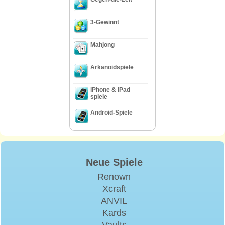
3-Gewinnt
Mahjong
Arkanoidspiele
iPhone & iPad
spiele
Android-Spiele
Neue Spiele
Renown
Xcraft
ANVIL
Kards
Vaults