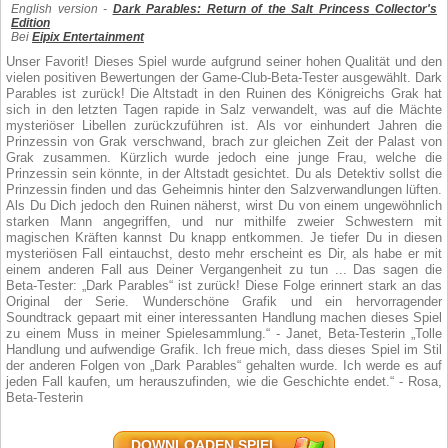
English version -
Dark Parables: Return of the Salt Princess Collector's
Edition
Bei
Eipix Entertainment
Unser Favorit! Dieses Spiel wurde aufgrund seiner hohen Qualität und den
vielen positiven Bewertungen der Game-Club-Beta-Tester ausgewählt. Dark
Parables ist zurück! Die Altstadt in den Ruinen des Königreichs Grak hat
sich in den letzten Tagen rapide in Salz verwandelt, was auf die Mächte
mysteriöser Libellen zurückzuführen ist. Als vor einhundert Jahren die
Prinzessin von Grak verschwand, brach zur gleichen Zeit der Palast von
Grak zusammen. Kürzlich wurde jedoch eine junge Frau, welche die
Prinzessin sein könnte, in der Altstadt gesichtet. Du als Detektiv sollst die
Prinzessin finden und das Geheimnis hinter den Salzverwandlungen lüften.
Als Du Dich jedoch den Ruinen näherst, wirst Du von einem ungewöhnlich
starken Mann angegriffen, und nur mithilfe zweier Schwestern mit
magischen Kräften kannst Du knapp entkommen. Je tiefer Du in diesen
mysteriösen Fall eintauchst, desto mehr erscheint es Dir, als habe er mit
einem anderen Fall aus Deiner Vergangenheit zu tun ... Das sagen die
Beta-Tester: „Dark Parables“ ist zurück! Diese Folge erinnert stark an das
Original der Serie. Wunderschöne Grafik und ein hervorragender
Soundtrack gepaart mit einer interessanten Handlung machen dieses Spiel
zu einem Muss in meiner Spielesammlung.“ - Janet, Beta-Testerin „Tolle
Handlung und aufwendige Grafik. Ich freue mich, dass dieses Spiel im Stil
der anderen Folgen von „Dark Parables“ gehalten wurde. Ich werde es auf
jeden Fall kaufen, um herauszufinden, wie die Geschichte endet.“ - Rosa,
Beta-Testerin
DOWNLOADEN SPIEL