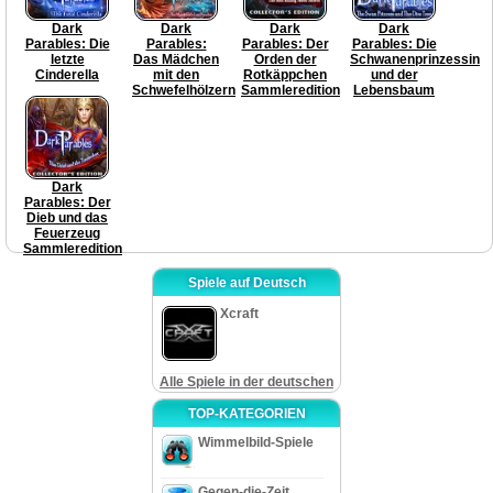
Dark
Dark
Dark
Dark
Parables: Die
Parables:
Parables: Der
Parables: Die
letzte
Das Mädchen
Orden der
Schwanenprinzessin
Cinderella
mit den
Rotkäppchen
und der
Schwefelhölzern
Sammleredition
Lebensbaum
Dark
Parables: Der
Dieb und das
Feuerzeug
Sammleredition
Spiele auf Deutsch
Xcraft
Alle Spiele in der deutschen
TOP-KATEGORIEN
Wimmelbild-Spiele
Gegen-die-Zeit