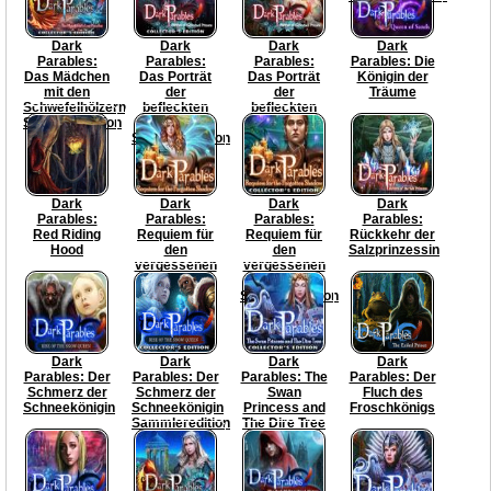
Dark
Dark
Dark
Dark
Parables:
Parables:
Parables:
Parables: Die
Das Mädchen
Das Porträt
Das Porträt
Königin der
mit den
der
der
Träume
Schwefelhölzern
befleckten
befleckten
Sammleredition
Prinzessin
Prinzessin
Sammleredition
Dark
Dark
Dark
Dark
Parables:
Parables:
Parables:
Parables:
Red Riding
Requiem für
Requiem für
Rückkehr der
Hood
den
den
Salzprinzessin
vergessenen
vergessenen
Schatten
Schatten
Sammleredition
Dark
Dark
Dark
Dark
Parables: Der
Parables: Der
Parables: The
Parables: Der
Schmerz der
Schmerz der
Swan
Fluch des
Schneekönigin
Schneekönigin
Princess and
Froschkönigs
Sammleredition
The Dire Tree
Collector's
Edition