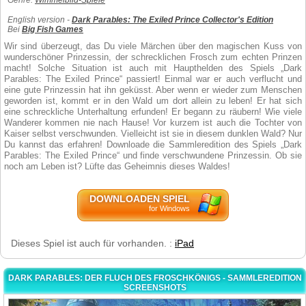
Genre:
Wimmelbild-Spiele
English version -
Dark Parables: The Exiled Prince Collector's Edition
Bei
Big Fish Games
Wir sind überzeugt, das Du viele Märchen über den magischen Kuss von
wunderschöner Prinzessin, der schrecklichen Frosch zum echten Prinzen
macht! Solche Situation ist auch mit Haupthelden des Spiels „Dark
Parables: The Exiled Prince“ passiert! Einmal war er auch verflucht und
eine gute Prinzessin hat ihn geküsst. Aber wenn er wieder zum Menschen
geworden ist, kommt er in den Wald um dort allein zu leben! Er hat sich
eine schreckliche Unterhaltung erfunden! Er begann zu räubern! Wie viele
Wanderer kommen nie nach Hause! Vor kurzem ist auch die Tochter von
Kaiser selbst verschwunden. Vielleicht ist sie in diesem dunklen Wald? Nur
Du kannst das erfahren! Downloade die Sammleredition des Spiels „Dark
Parables: The Exiled Prince“ und finde verschwundene Prinzessin. Ob sie
noch am Leben ist? Lüfte das Geheimnis dieses Waldes!
DOWNLOADEN SPIEL
for Windows
Dieses Spiel ist auch für vorhanden. :
iPad
DARK PARABLES: DER FLUCH DES FROSCHKÖNIGS - SAMMLEREDITION
SCREENSHOTS