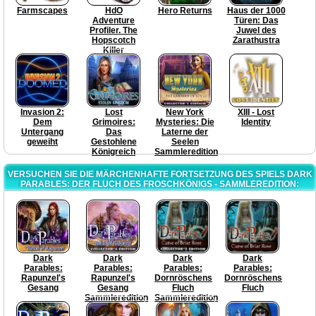
Farmscapes
HdO
Hero Returns
Haus der 1000
Adventure
Türen: Das
Profiler. The
Juwel des
Hopscotch
Zarathustra
Killer
Invasion 2:
Lost
New York
XIII - Lost
Dem
Grimoires:
Mysteries: Die
Identity
Untergang
Das
Laterne der
geweiht
Gestohlene
Seelen
Königreich
Sammleredition
VERSUCHEN SIE DIE MÄRCHENHAFTE FORTSETZUNG DES SPIELS DARK
PARABLES: DER FLUCH DES FROSCHKÖNIGS - SAMMLEREDITION:
Dark
Dark
Dark
Dark
Parables:
Parables:
Parables:
Parables:
Rapunzel's
Rapunzel's
Dornröschens
Dornröschens
Gesang
Gesang
Fluch
Fluch
Sammleredition
Sammleredition