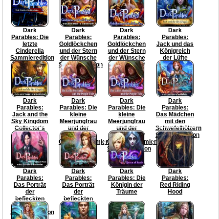
Dark
Dark
Dark
Dark
Parables: Die
Parables:
Parables:
Parables:
letzte
Goldlöckchen
Goldlöckchen
Jack und das
Cinderella
und der Stern
und der Stern
Königreich
Sammleredition
der Wünsche
der Wünsche
der Lüfte
Sammleredition
Dark
Dark
Dark
Dark
Parables:
Parables: Die
Parables: Die
Parables:
Jack and the
kleine
kleine
Das Mädchen
Sky Kingdom
Meerjungfrau
Meerjungfrau
mit den
Collector's
und der
und der
Schwefelhölzern
Edition
violette
violette
Sammleredition
Gezeitensammler
Gezeitensammler
Sammleredition
Dark
Dark
Dark
Dark
Parables:
Parables:
Parables: Die
Parables:
Das Porträt
Das Porträt
Königin der
Red Riding
der
der
Träume
Hood
befleckten
befleckten
Prinzessin
Prinzessin
Sammleredition