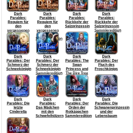
Dark
Dark
Dark
Dark
Parables:
Parables:
Parables:
Parables:
Requiem für
Requiem für
Rückkehr der
Rückkehr der
den
den
Salzprinzessin
Salzprinzessin
vergessenen
vergessenen
Sammleredition
Schatten
Schatten
Sammleredition
Dark
Dark
Dark
Dark
Parables: Der
Parables: Der
Parables: The
Parables: Der
Schmerz der
Schmerz der
Swan
Fluch des
Schneekönigin
Schneekönigin
Princess and
Froschkönigs
Sammleredition
The Dire Tree
Collector's
Edition
Dark
Dark
Dark
Dark
Parables: Die
Parables:
Parables: Der
Parables: Die
letzte
Das Mädchen
Orden der
Schwanenprinzessin
Cinderella
mit den
Rotkäppchen
und der
Schwefelhölzern
Sammleredition
Lebensbaum