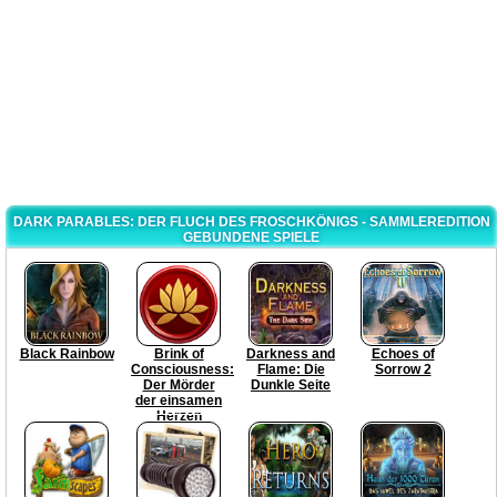
DARK PARABLES: DER FLUCH DES FROSCHKÖNIGS - SAMMLEREDITION
GEBUNDENE SPIELE
Black Rainbow
Brink of
Darkness and
Echoes of
Consciousness:
Flame: Die
Sorrow 2
Der Mörder
Dunkle Seite
der einsamen
Herzen