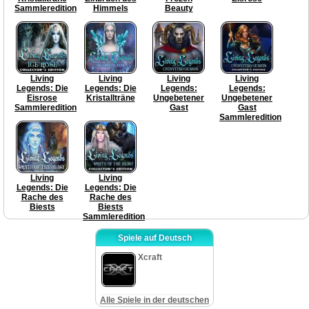
Sammleredition
Himmels
Beauty
Living
Living
Living
Living
Legends: Die
Legends: Die
Legends:
Legends:
Eisrose
Kristallträne
Ungebetener
Ungebetener
Sammleredition
Gast
Gast
Sammleredition
Living
Living
Legends: Die
Legends: Die
Rache des
Rache des
Biests
Biests
Sammleredition
Spiele auf Deutsch
Xcraft
Alle Spiele in der deutschen