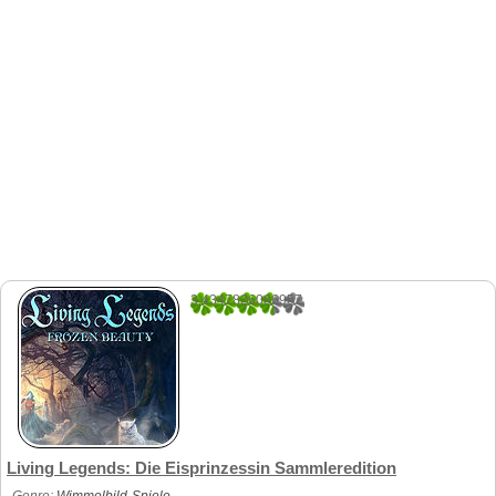
3.4347826086957
46
Living Legends: Die Eisprinzessin Sammleredition