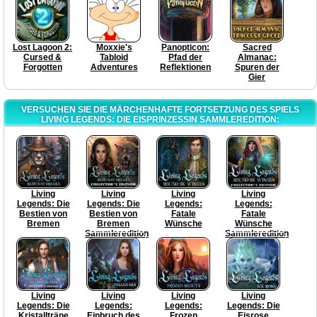
Lost Lagoon 2:
Moxxie's
Panopticon:
Sacred
Cursed &
Tabloid
Pfad der
Almanac:
Forgotten
Adventures
Reflektionen
Spuren der
Gier
VERSUCHEN SIE DIE MÄRCHENHAFTE FORTSETZUNG DES SPIELS
LIVING LEGENDS: DIE EISPRINZESSIN SAMMLEREDITION:
Living
Living
Living
Living
Legends: Die
Legends: Die
Legends:
Legends:
Bestien von
Bestien von
Fatale
Fatale
Bremen
Bremen
Wünsche
Wünsche
Sammleredition
Sammleredition
Living
Living
Living
Living
Legends: Die
Legends:
Legends:
Legends: Die
Kristallträne
Einbruch des
Frozen
Eisrose