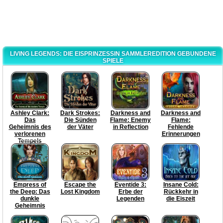
LIVING LEGENDS: DIE EISPRINZESSIN SAMMLEREDITION GEBUNDENE
SPIELE
Ashley Clark:
Dark Strokes:
Darkness and
Darkness and
Das
Die Sünden
Flame: Enemy
Flame:
Geheimnis des
der Väter
in Reflection
Fehlende
verlorenen
Erinnerungen
Tempels
Empress of
Escape the
Eventide 3:
Insane Cold:
the Deep: Das
Lost Kingdom
Erbe der
Rückkehr in
dunkle
Legenden
die Eiszeit
Geheimnis