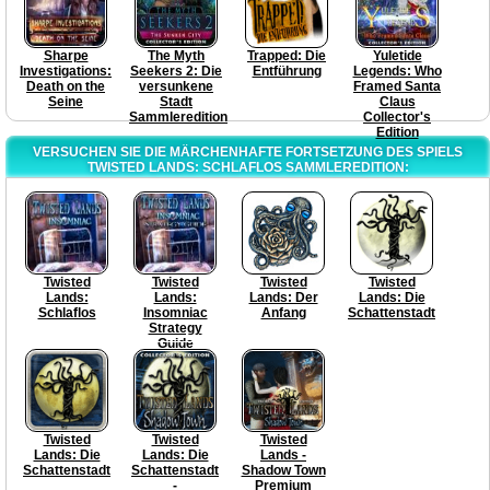
Sharpe
The Myth
Trapped: Die
Yuletide
Investigations:
Seekers 2: Die
Entführung
Legends: Who
Death on the
versunkene
Framed Santa
Seine
Stadt
Claus
Sammleredition
Collector's
Edition
VERSUCHEN SIE DIE MÄRCHENHAFTE FORTSETZUNG DES SPIELS
TWISTED LANDS: SCHLAFLOS SAMMLEREDITION:
Twisted
Twisted
Twisted
Twisted
Lands:
Lands:
Lands: Der
Lands: Die
Schlaflos
Insomniac
Anfang
Schattenstadt
Strategy
Guide
Twisted
Twisted
Twisted
Lands: Die
Lands: Die
Lands -
Schattenstadt
Schattenstadt
Shadow Town
-
Premium