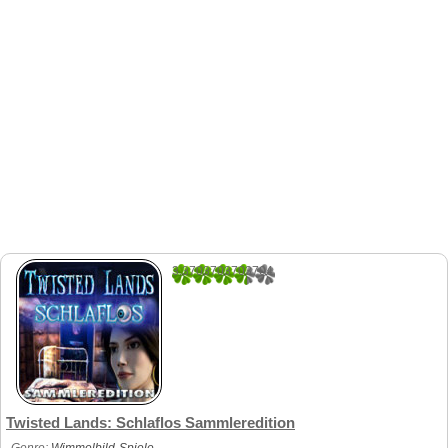
3.3703703703704
54
Twisted Lands: Schlaflos Sammleredition