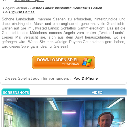
Genre:
Wimmelbild-Spiele
English version -
Twisted Lands: Insomniac Collector's Edition
Bei
Big Fish Games
Schöne Landschaft, mehrere Szenen zu erforschen, hintergründige und
dabei eindringliche Musik und eine unglaublich geheimnisvolle Geschichte
warten auf Sie im „Twisted Lands: Schlaflos Sammleredition“! Das ist die
Geschichte des Mädchens namens Angela vom ersten „Twisted Lands“.
Dieses Mal versucht sie, sich aus dem Asyl herauszufinden, wo sie
gefangen wird. Wenn Sie merkwürdige Psycho-Geschichten gern haben,
wird dieses Spiel ganz ideal für Sie sein!
DOWNLOADEN SPIEL
for Windows
Dieses Spiel ist auch für vorhanden. :
iPad & iPhone
SCREENSHOTS
VIDEO