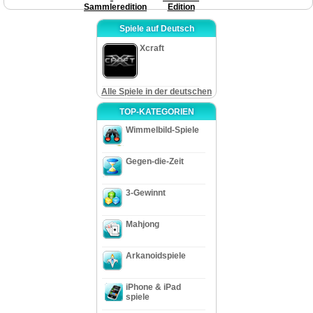
Sammleredition
Edition
Spiele auf Deutsch
Xcraft
Alle Spiele in der deutschen
TOP-KATEGORIEN
Wimmelbild-Spiele
Gegen-die-Zeit
3-Gewinnt
Mahjong
Arkanoidspiele
iPhone & iPad
spiele