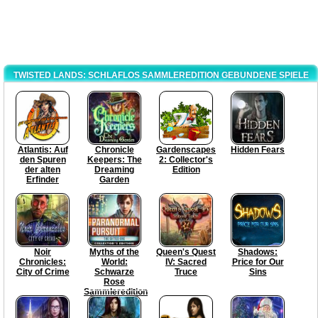
TWISTED LANDS: SCHLAFLOS SAMMLEREDITION GEBUNDENE SPIELE
Atlantis: Auf
Chronicle
Gardenscapes
Hidden Fears
den Spuren
Keepers: The
2: Collector's
der alten
Dreaming
Edition
Erfinder
Garden
Noir
Myths of the
Queen's Quest
Shadows:
Chronicles:
World:
IV: Sacred
Price for Our
City of Crime
Schwarze
Truce
Sins
Rose
Sammleredition